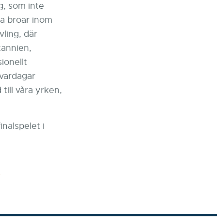
g, som inte
ga broar inom
vling, där
tannien,
ionellt
 vardagar
till våra yrken,
inalspelet i
r