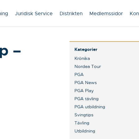
ning
Juridisk Service
Distrikten
Medlemssidor
Kon
p –
Kategorier
Krönika
Nordea Tour
PGA
PGA News
PGA Play
PGA tävling
PGA utbildning
Svingtips
Tävling
Utbildning