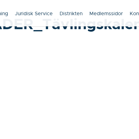
ning
Juridisk Service
Distrikten
Medlemssidor
Kon
DER_Tävlingskale