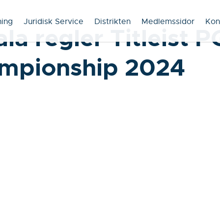
ning
Juridisk Service
Distrikten
Medlemssidor
Kon
la regler Titleist P
mpionship 2024