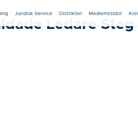
ning
Juridisk Service
Distrikten
Medlemssidor
Kon
ildade Ledare Steg 