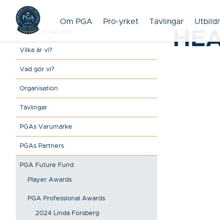
Om PGA
Pro-yrket
Tävlingar
Utbild
HEA
OM PGA OF SWEDEN
Vilka är vi?
Vad gör vi?
Organisation
Tävlingar
PGAs Varumärke
PGAs Partners
PGA Future Fund
Player Awards
PGA Professional Awards
2024 Linda Forsberg