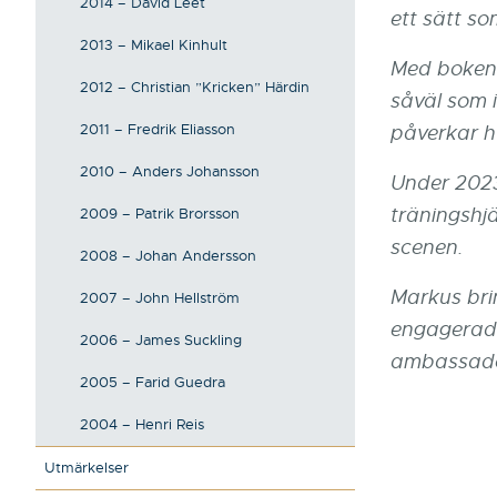
2014 – David Leet
ett sätt s
2013 – Mikael Kinhult
Med boken 
2012 – Christian ”Kricken” Härdin
såväl som 
2011 – Fredrik Eliasson
påverkar hu
2010 – Anders Johansson
Under 202
träningshj
2009 – Patrik Brorsson
scenen.
2008 – Johan Andersson
Markus brin
2007 – John Hellström
engagerade
2006 – James Suckling
ambassadör
2005 – Farid Guedra
2004 – Henri Reis
Utmärkelser