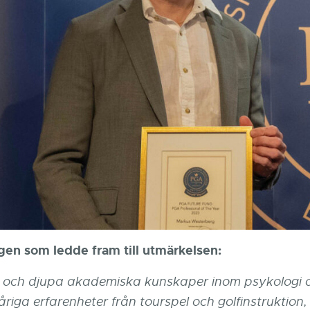
en som ledde fram till utmärkelsen:
 och djupa akademiska kunskaper inom psykologi 
iga erfarenheter från tourspel och golfinstruktion