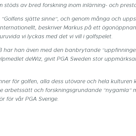
om stöds av bred forskning inom inlärning- och prest
”Golfens sjätte sinne”, och genom många och uppsk
internationellt, beskriver Markus på ett ögonöppna
ruvida vi lyckas med det vi vill i golfspelet.
3 har han även med
den banbrytande ”uppfinningen
älpmedlet deWiz, givit PGA Sweden stor uppmärksam
ner för golfen, alla dess utövare och hela kulturen 
 arbetssätt och forskningsgrundande ”nygamla” 
 för vår PGA Sverige.