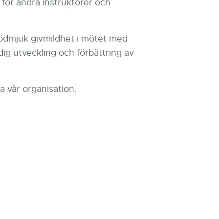
d för andra instruktörer och
ödmjuk givmildhet i mötet med
dig utveckling och förbättring av
 vår organisation.