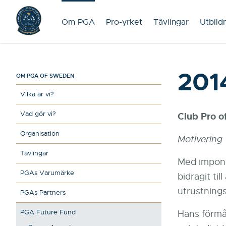
Om PGA
Pro-yrket
Tävlingar
Utbild
201
OM PGA OF SWEDEN
Vilka är vi?
Vad gör vi?
Club Pro o
Organisation
Motivering
Tävlingar
Med impone
PGAs Varumärke
bidragit ti
utrustning
PGAs Partners
PGA Future Fund
Hans förmåg