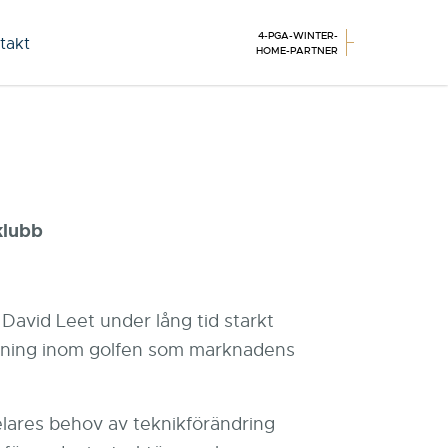
4-PGA-WINTER-
takt
HOME-PARTNER
klubb
David Leet under lång tid starkt
tällning inom golfen som marknadens
elares behov av teknikförändring