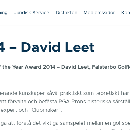
ning
Juridisk Service
Distrikten
Medlemssidor
Kon
4 – David Leet
f the Year Award 2014 – David Leet, Falsterbo Golf
rande kunskaper såväl praktiskt som teoretiskt har 
ll att förvalta och befästa PGA Prons historiska särs
sexpert och ”Clubmaker”.
a att förstå det viktiga samspelet mellan en golfsp