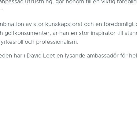
anpassad utrustning, gör honom till en viktig förebil
”.
bination av stor kunskapstörst och en föredömligt 
h golfkonsumenter, är han en stor inspiratör till stän
yrkesroll och professionalism.
den har i David Leet en lysande ambassadör för hela