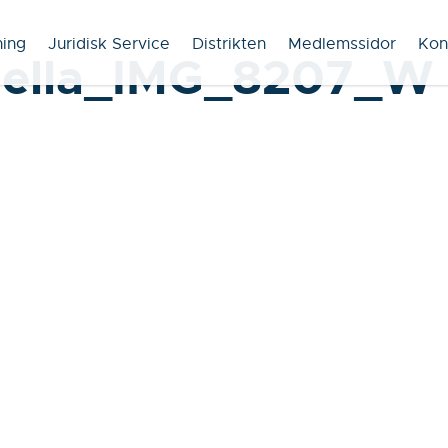
ning
Juridisk Service
Distrikten
Medlemssidor
Kon
bella_IMG_8207_W