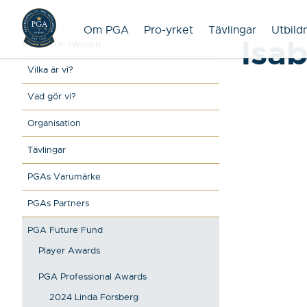
Om PGA
Pro-yrket
Tävlingar
Utbild
Isa
OM PGA OF SWEDEN
Vilka är vi?
Vad gör vi?
Organisation
Tävlingar
PGAs Varumärke
PGAs Partners
PGA Future Fund
Player Awards
PGA Professional Awards
2024 Linda Forsberg