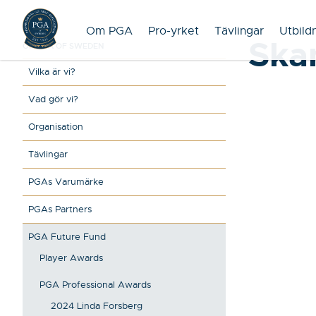
Om PGA
Pro-yrket
Tävlingar
Utbild
Ska
OM PGA OF SWEDEN
Vilka är vi?
Vad gör vi?
Organisation
Tävlingar
PGAs Varumärke
PGAs Partners
PGA Future Fund
Player Awards
PGA Professional Awards
2024 Linda Forsberg