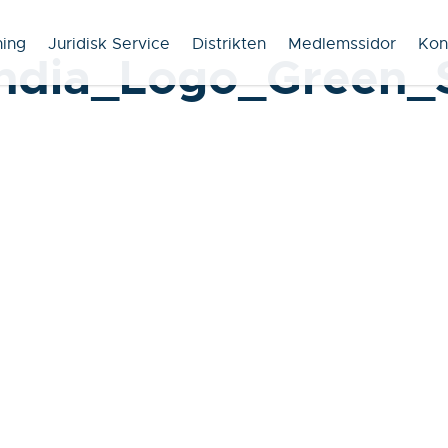
ning
Juridisk Service
Distrikten
Medlemssidor
Kon
ndia_Logo_Green_