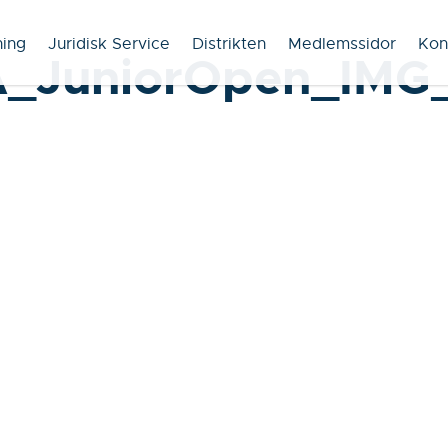
ning
Juridisk Service
Distrikten
Medlemssidor
Kon
_JuniorOpen_IMG