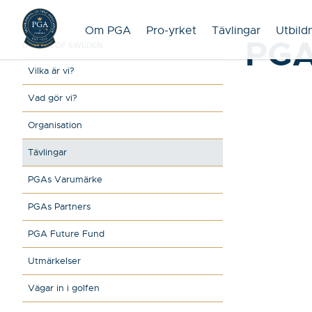
Om PGA
Pro-yrket
Tävlingar
Utbild
PGA
OM PGA OF SWEDEN
Vilka är vi?
Vad gör vi?
Organisation
Tävlingar
PGAs Varumärke
PGAs Partners
PGA Future Fund
Utmärkelser
Vägar in i golfen